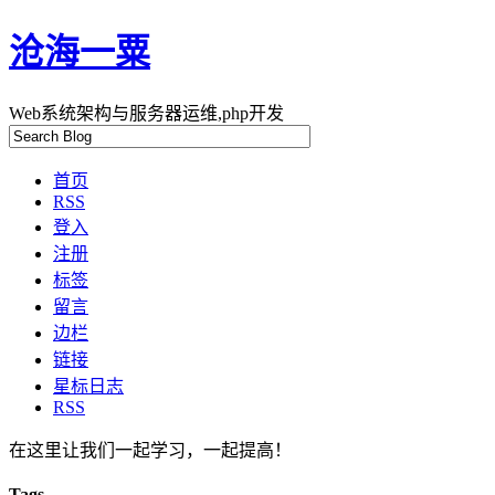
沧海一粟
Web系统架构与服务器运维,php开发
首页
RSS
登入
注册
标签
留言
边栏
链接
星标日志
RSS
在这里让我们一起学习，一起提高！
Tags