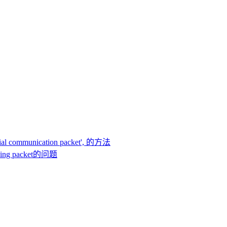
itial communication packet', 的方法
pping packet的问题