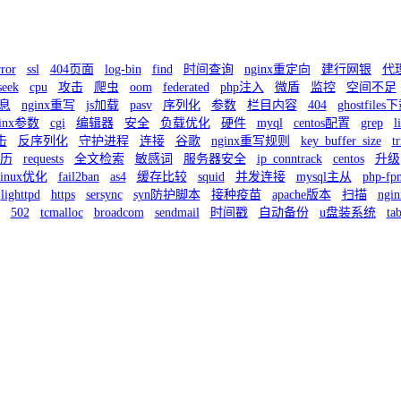
rror
ssl
404页面
log-bin
find
时间查询
nginx重定向
建行网银
代
seek
cpu
攻击
爬虫
oom
federated
php注入
微盾
监控
空间不足
信息
nginx重写
js加载
pasv
序列化
参数
栏目内容
404
ghostfiles
ginx参数
cgi
编辑器
安全
负载优化
硬件
myql
centos配置
grep
l
击
反序列化
守护进程
连接
谷歌
nginx重写规则
key_buffer_size
tr
遍历
requests
全文检索
敏感词
服务器安全
ip_conntrack
centos
升级
linux优化
fail2ban
as4
缓存比较
squid
并发连接
mysql主从
php-fp
lighttpd
https
sersync
syn防护脚本
接种疫苗
apache版本
扫描
ngi
502
tcmalloc
broadcom
sendmail
时间戳
自动备份
u盘装系统
ta