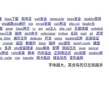
理
linux下载
程序员
web安全
memcache
linux安全
iptables常用
php函数php遍历
trie
mysql安装
curl用法
php-cgi
header头
下载
agent
linux拷贝
cc
arp
sql注入
php_curl
负载排错
webshell
inux只读
装修
shell命令
webcruiser
python
乱码
mail
git
选项
ie_filter
遍历文件
dedecms
开关
ngnix
iptables应用
目录验证
crontab
返回
数据包
lnmp
插座
php调优
inotify-tools
硬盘
m
多选
php安装错误
linux脚本
配置
网站日志
swap
navicat
nx跨站
vsftp安装
脚本
内存溢出
正则表达式
php加密
iptables规
ble_cache
vpn
ioncube
网卡驱动
域名状态
变形金刚
字体越大，其含有的日志就越多