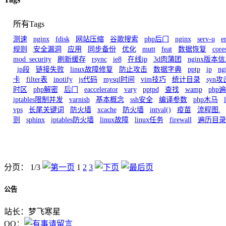
所有Tags
测速
nginx
fdisk
网站压缩
谷歌搜索
php后门
nginx
serv-u
e
规则
安全漏洞
应用
同步备份
优化
mutt
feat
数据恢复
core
mod_security
刷新缓存
rsync
ie8
在线ip
3d肉蒲团
nginx版本
ip段
链接失败
linux故障修复
防止攻击
数据字典
pptp
ip
n
卡
filter表
inotify
js代码
mysql时间
vim技巧
统计目录
syn攻
时区
php解密
后门
eaccelerator
vary
pptpd
查找
wamp
php
iptables限制并发
varnish
基本概念
ssh安全
编译参数
php木马
vps
长尾关键词
防火墙
xcache
防火墙
intval()
疫苗
流程图.
则
sphinx
iptables防火墙
linux故障
linux任务
firewall
遍历目录
分页： 1/3
1
2
3
公告
站长：梦飞寒星
QQ：