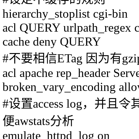
hierarchy_stoplist cgi-bin
acl QUERY urlpath_regex c
cache deny QUERY
#不要相信ETag 因为有gzi
acl apache rep_header Serv
broken_vary_encoding allo
#设置access log，并
便awstats分析
emulate_httpd_log on