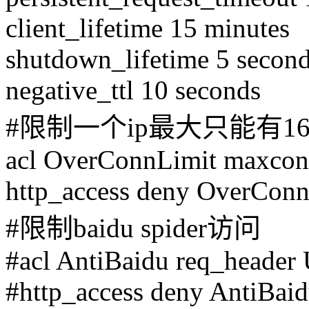
client_lifetime 15 minutes
shutdown_lifetime 5 secon
negative_ttl 10 seconds
#限制一个ip最大只能有1
acl OverConnLimit maxcon
http_access deny OverConn
#限制baidu spider访问
#acl AntiBaidu req_header 
#http_access deny AntiBai