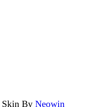
Skin By
Neowin