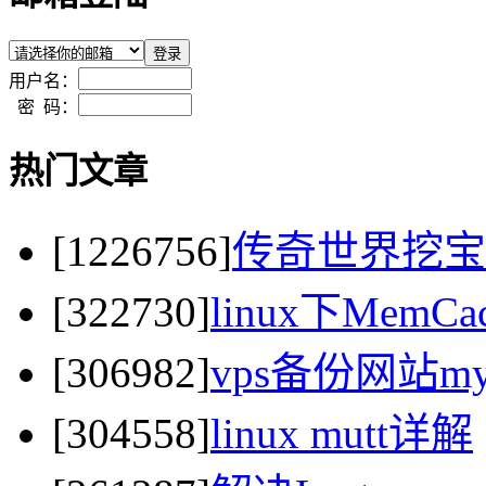
用户名：
密 码：
热门文章
[1226756]
传奇世界挖宝
[322730]
linux下MemC
[306982]
vps备份网站my
[304558]
linux mutt详解