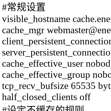
#常规设置
visible_hostname cache.en
cache_mgr webmaster@en
client_persistent_connectio
server_persistent_connecti
cache_effective_user nobo
cache_effective_group nob
tcp_recv_bufsize 65535 byt
half_closed_clients off
#设定不缓存的规则