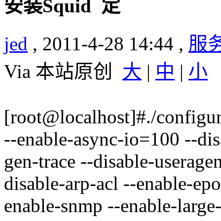
安装Squid
jed
, 2011-4-28 14:44 ,
服
Via 本站原创
大
|
中
|
小
[root@localhost]#./configur
--enable-async-io=100 --di
gen-trace --disable-useragen
disable-arp-acl --enable-epo
enable-snmp --enable-large-c