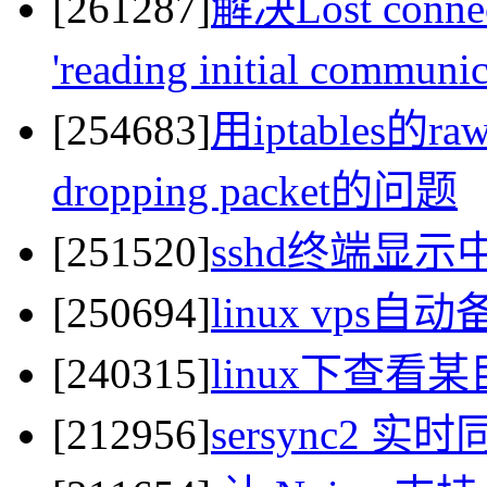
[261287]
解决Lost connect
'reading initial commun
[254683]
用iptables的raw
dropping packet的问题
[251520]
sshd终端显
[250694]
linux vps
[240315]
linux下查
[212956]
sersync2 实