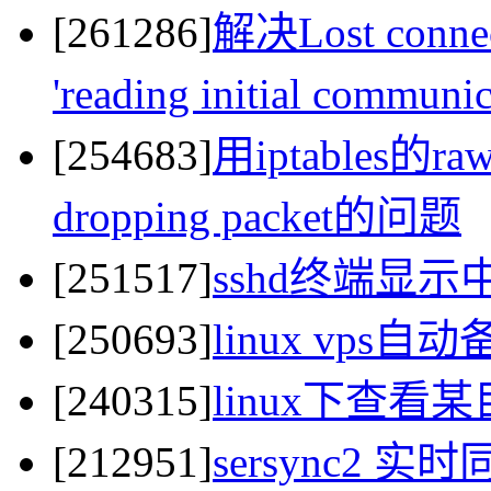
[261286]
解决Lost connect
'reading initial commun
[254683]
用iptables的raw
dropping packet的问题
[251517]
sshd终端显
[250693]
linux vps
[240315]
linux下查
[212951]
sersync2 实