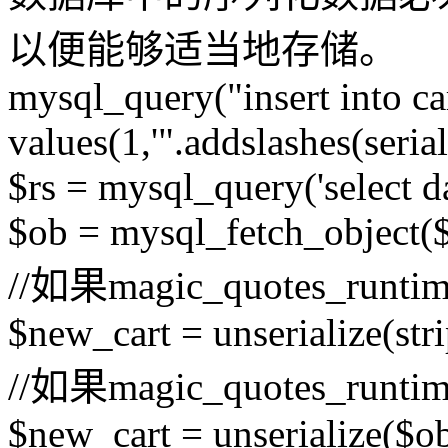
以便能够适当地存储。
mysql_query("insert into car
values(1,'".addslashes(seriali
$rs = mysql_query('select d
$ob = mysql_fetch_object($
//如果magic_quotes_runt
$new_cart = unserialize(str
//如果magic_quotes_runt
$new_cart = unserialize($o