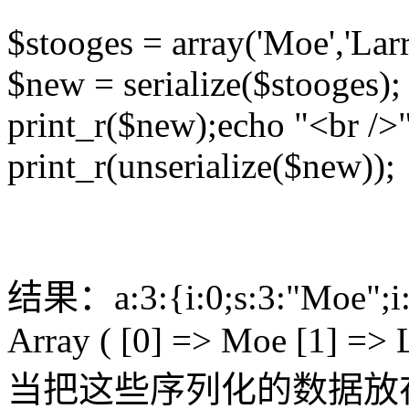
$stooges = array('Moe','Larr
$new = serialize($stooges);
print_r($new);echo "<br />"
print_r(unserialize($new));
结果：a:3:{i:0;s:3:"Moe";i:1;
Array ( [0] => Moe [1] => L
当把这些序列化的数据放