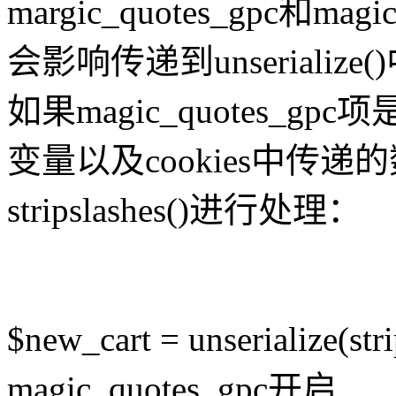
margic_quotes_gpc和ma
会影响传递到unserializ
如果magic_quotes_g
变量以及cookies中传
stripslashes()进行处理：
$new_cart = unserialize(str
magic_quotes_gpc开启