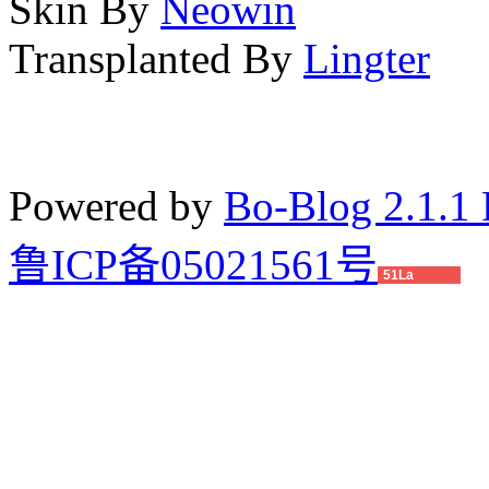
Skin By
Neowin
Transplanted By
Lingter
Powered by
Bo-Blog 2.1.1 
鲁ICP备05021561号
51La