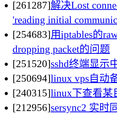
[261287]
解决Lost connect
'reading initial commun
[254683]
用iptables的raw
dropping packet的问题
[251520]
sshd终端显
[250694]
linux vps
[240315]
linux下查
[212956]
sersync2 实