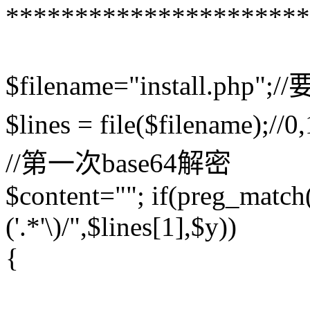
**********************
$filename="install.ph
$lines = file($filename);/
//第一次base64解密
$content=""; if(preg_mat
('.*'\)/",$lines[1],$y))
{