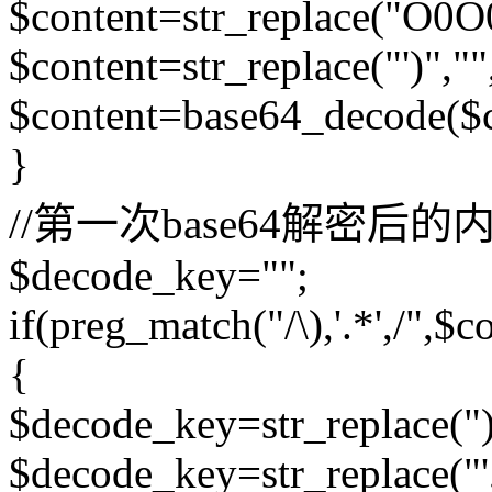
$content=str_replace("O0
$content=str_replace("')",
$content=base64_decode($c
}
//第一次base64解密后
$decode_key="";
if(preg_match("/\),'.*',/",$c
{
$decode_key=str_replace("
$decode_key=str_replace("'