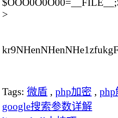
$OOO0O0O00=__FILE__
>
kr9NHenNHenNHe1zfukg
Tags:
微盾
,
php加密
,
ph
google搜索参数详解