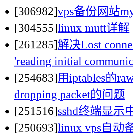
[306982]
vps备份网站my
[304555]
linux mutt详解
[261285]
解决Lost connect
'reading initial commun
[254683]
用iptables的raw
dropping packet的问题
[251516]
sshd终端显
[250693]
linux vps