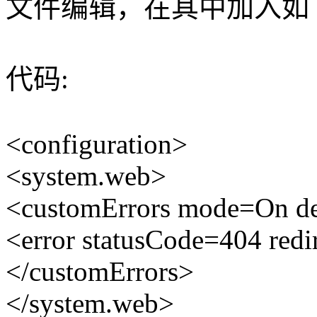
文件编辑，在其中加入如
代码:
<configuration>
<system.web>
<customErrors mode=On def
<error statusCode=404 redi
</customErrors>
</system.web>