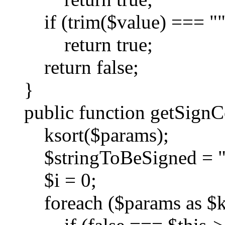
if (trim($value) === ""
return true;
return false;
}
public function getSignC
ksort($params);
$stringToBeSigned = "
$i = 0;
foreach ($params as $k 