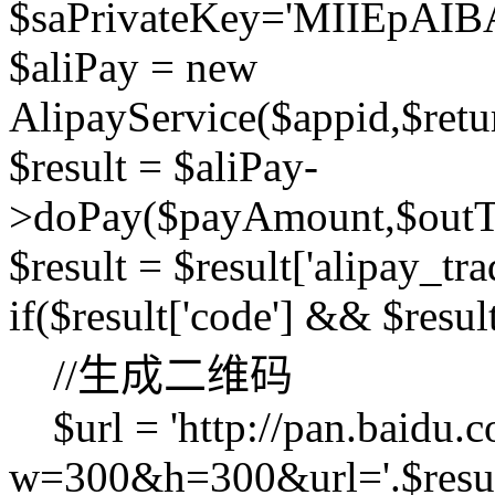
$saPrivateKey='MIIEp
$aliPay = new
AlipayService($appid,$retu
$result = $aliPay-
>doPay($payAmount,$outTr
$result = $result['alipay_tr
if($result['code'] && $resul
//生成二维码
$url = 'http://pan.baidu.c
w=300&h=300&url='.$result