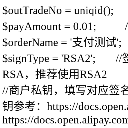
$outTradeNo = uniq
$payAmount = 0.01
$orderName = '支付测试
$signType = 'RSA2
RSA，推荐使用RSA2
//商户私钥，填写对应
钥参考：https://docs.open.
https://docs.open.alipay.c