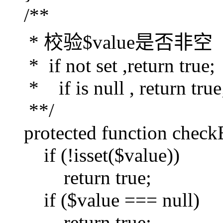
/**
* 校验$value是否非空
* if not set ,return true;
* if is null , return true
**/
protected function check
if (!isset($value))
return true;
if ($value === null)
return true;