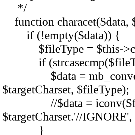
*/
function characet($data, $
if (!empty($data)) {
$fileType = $this->ch
if (strcasecmp($fileType
$data = mb_convert_e
$targetCharset, $fileType);
//$data = iconv($fil
$targetCharset.'//IGNORE', 
}