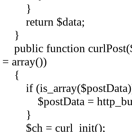
}
return $data;
}
public function curlPost($u
= array())
{
if (is_array($postData)
$postData = http_build
}
$ch = curl_init();