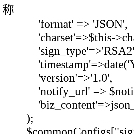
称
'format' => 'JSON',
'charset'=>$this->char
'sign_type'=>'RSA2'
'timestamp'=>date('Y-m
'version'=>'1.0',
'notify_url' => $notif
'biz_content'=>json_en
);
$commonConfigs["sign"]