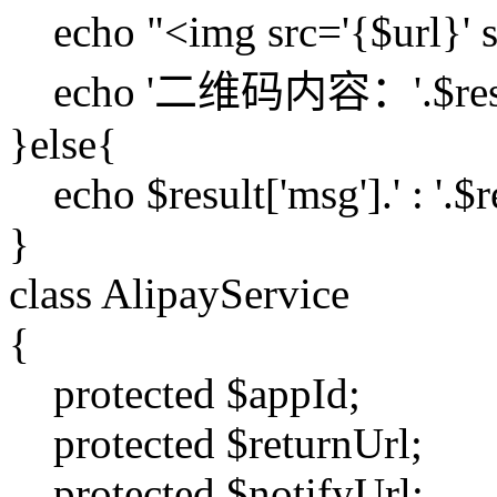
echo "<img src='{$url}' s
echo '二维码内容：'.$result
}else{
echo $result['msg'].' : '.$r
}
class AlipayService
{
protected $appId;
protected $returnUrl;
protected $notifyUrl;