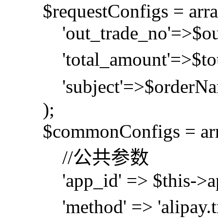
$requestConfigs = arra
'out_trade_no'=>$out
'total_amount'=>$tot
'subject'=>$orderN
);
$commonConfigs = arr
//公共参数
'app_id' => $this->ap
'method' => 'alipay.