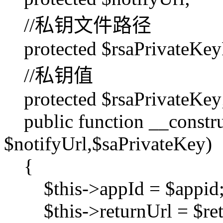
//私钥文件路径
protected $rsaPrivateKeyF
//私钥值
protected $rsaPrivateKey
public function __construc
$notifyUrl,$saPrivateKey)
{
$this->appId = $appid
$this->returnUrl = $ret