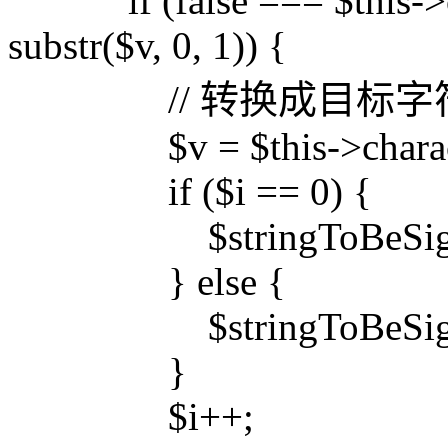
if (false === $this->c
substr($v, 0, 1)) {
// 转换成目标字
$v = $this->characet($
if ($i == 0) {
$stringToBeSigned .=
} else {
$stringToBeSigned .= 
}
$i++;