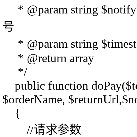
* @param string $no
号
* @param string $ti
* @return array
*/
public function doPay($to
$orderName, $returnUrl,$no
{
//请求参数