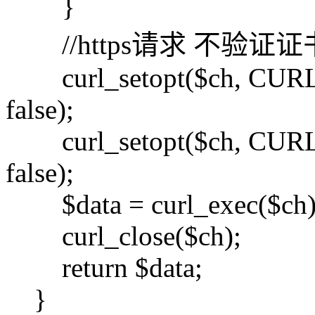
}
//https请求 不验证证书
curl_setopt($ch, CUR
false);
curl_setopt($ch, CU
false);
$data = curl_exec($ch)
curl_close($ch);
return $data;
}