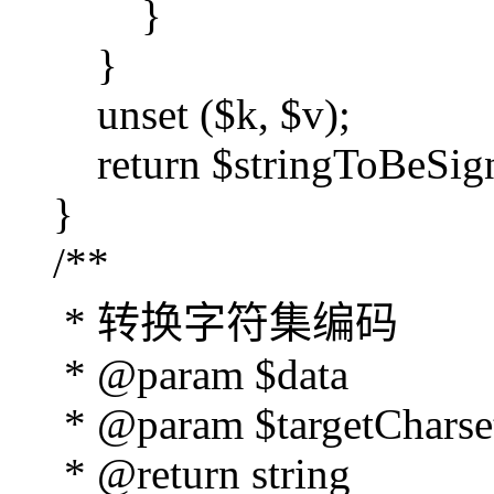
}
}
unset ($k, $v);
return $stringToBeSign
}
/**
* 转换字符集编码
* @param $data
* @param $targetCharse
* @return string