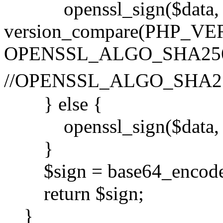
openssl_sign($data, $s
version_compare(PHP_VERSI
OPENSSL_ALGO_SHA256
//OPENSSL_ALGO_SH
} else {
openssl_sign($data, $s
}
$sign = base64_encode(
return $sign;
}