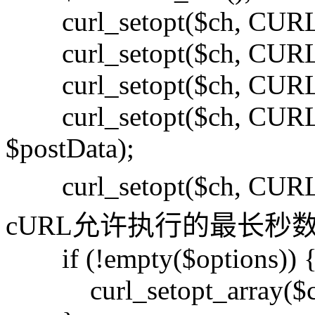
curl_setopt($ch, CURL
curl_setopt($ch, CUR
curl_setopt($ch, CURL
curl_setopt($ch, CUR
$postData);
curl_setopt($ch, CUR
cURL允许执行的最长秒
if (!empty($options)) 
curl_setopt_array($ch,