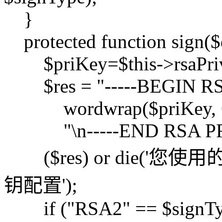
}
protected function sign($
$priKey=$this->rsaPriv
$res = "-----BEGIN RSA
wordwrap($priKey, 64, 
"\n-----END RSA PRIV
($res) or die('
钥配置');
if ("RSA2" == $signTy