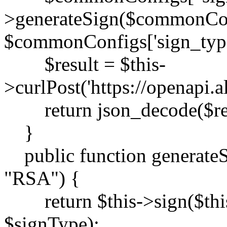
>generateSign($commonCo
$commonConfigs['sign_type
$result = $this-
>curlPost('https://openapi
return json_decode($resu
}
public function generateS
"RSA") {
return $this->sign($this
$signType);