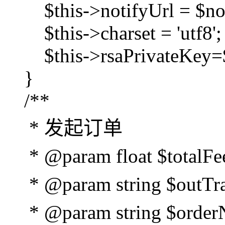
$this->notifyUrl = $not
$this->charset = 'utf8';
$this->rsaPrivateKey=$
}
/**
* 发起订单
* @param float $tot
* @param string $ou
* @param string $or