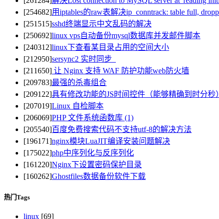
[261284]
解决Lost connection to MySQL server at 'reading in
[254682]
用iptables的raw表解决ip_conntrack: table full, dro
[251515]
sshd终端显示中文乱码的解决
[250692]
linux vps自动备份mysql数据库并发邮件脚本
[240312]
linux下查看某目录占用的空间大小
[212950]
sersync2 实时同步
[211650]
让 Nginx 支持 WAF 防护功能web防火墙
[209783]
最强的杀毒组合
[209122]
具有修改功能的JS时间控件（能够精确到时分秒
[207019]
Linux 自检脚本
[206069]
PHP 文件系统函数库 (1)
[205540]
百度免费搜索代码不支持utf-8的解决方法
[196171]
nginx模块LuaJIT编译安装问题解决
[175022]
php中序列化与反序列化
[161220]
Nginx下设置密码保护目录
[160262]
Ghostfiles数据备份软件下载
热门Tags
linux
[69]