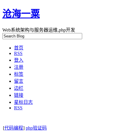
沧海一粟
Web系统架构与服务器运维,php开发
首页
RSS
登入
注册
标签
留言
边栏
链接
星标日志
RSS
[
代码编程
]
php验证码