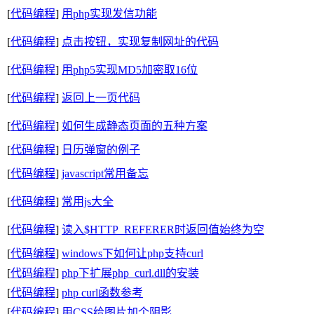
[
代码编程
]
用php实现发信功能
[
代码编程
]
点击按钮，实现复制网址的代码
[
代码编程
]
用php5实现MD5加密取16位
[
代码编程
]
返回上一页代码
[
代码编程
]
如何生成静态页面的五种方案
[
代码编程
]
日历弹窗的例子
[
代码编程
]
javascript常用备忘
[
代码编程
]
常用js大全
[
代码编程
]
读入$HTTP_REFERER时返回值始终为空
[
代码编程
]
windows下如何让php支持curl
[
代码编程
]
php下扩展php_curl.dll的安装
[
代码编程
]
php curl函数参考
[
代码编程
]
用CSS给图片加个阴影