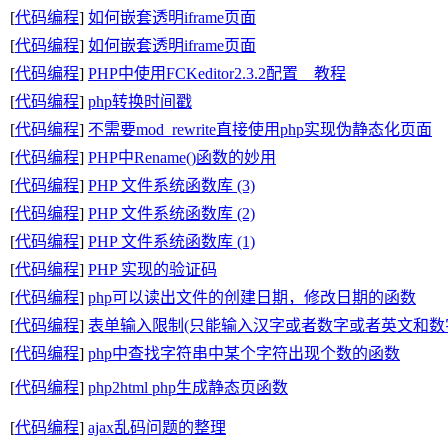
[
代码编程
]
如何嵌套透明iframe页面
[
代码编程
]
如何嵌套透明iframe页面
[
代码编程
]
PHP中使用FCKeditor2.3.2配置__教程
[
代码编程
]
php转换时间戳
[
代码编程
]
不需要mod_rewrite直接使用php实现伪静态化页面
[
代码编程
]
PHP中Rename()函数的妙用
[
代码编程
]
PHP 文件系统函数库 (3)
[
代码编程
]
PHP 文件系统函数库 (2)
[
代码编程
]
PHP 文件系统函数库 (1)
[
代码编程
]
PHP 实现的验证码
[
代码编程
]
php可以读出文件的创建日期，修改日期的函数
[
代码编程
]
表单输入限制(只能输入汉字或者数字或者英文和数
[
代码编程
]
php中查找字符串中某个字符出现个数的函数
[
代码编程
]
php2html php生成静态页函数
[
代码编程
]
ajax乱码问题的整理