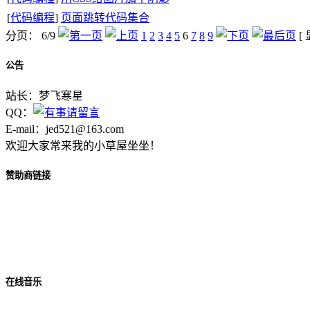
[
代码编程
]
页面跳转代码集合
分页： 6/9
1
2
3
4
5
6
7
8
9
[
公告
站长：梦飞寒星
QQ：
E-mail：jed521@163.com
欢迎大家常来我的小草屋坐坐！
赞助商链接
在线音乐