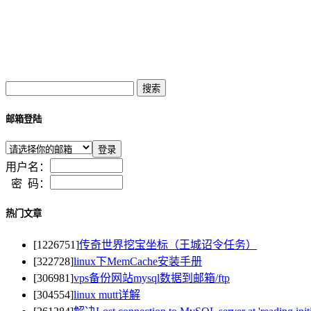
邮箱登陆
用户名：
密 码：
热门文章
[1226751]
传奇世界挖宝坐标（王城诏令任务）
[322728]
linux下MemCache安装手册
[306981]
vps备份网站mysql数据到邮箱/ftp
[304554]
linux mutt详解