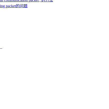
itial communication packet', 的方法
pping packet的问题
）