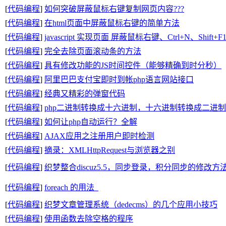
[
代码编程
]
如何突破屏蔽鼠标右键复制网页内容???
[
代码编程
]
在html页面中屏蔽鼠标右键的简单方法
[
代码编程
]
javascript 实现页面 屏蔽鼠标右键、Ctrl+N、Shif
[
代码编程
]
完全去除页面滚动条的方法
[
代码编程
]
具有修改功能的JS时间控件（能够精确到时分秒）
[
代码编程
]
阿里巴巴支付宝即时到帐php语言网站接口
[
代码编程
]
经典又精彩的弹窗代码
[
代码编程
]
php二进制转换成十六进制，十六进制转换成二进制
[
代码编程
]
如何让php自动运行？全解
[
代码编程
]
AJAX应用之注册用户即时检测
[
代码编程
]
摘录：XMLHttpRequest与浏览器之别
[
代码编程
]
织梦整合discuz5.5，同步登录，积分同步的修改方
[
代码编程
]
foreach 的用法
[
代码编程
]
织梦文章管理系统（dedecms）的几个应用小技巧
[
代码编程
]
使用函数去除空格的程序