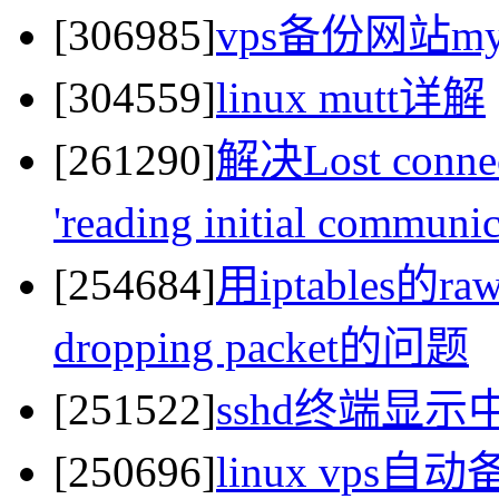
[306985]
vps备份网站my
[304559]
linux mutt详解
[261290]
解决Lost connect
'reading initial commun
[254684]
用iptables的raw
dropping packet的问题
[251522]
sshd终端显
[250696]
linux vps