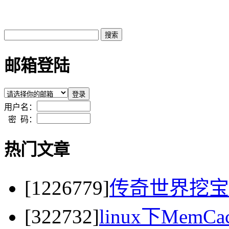
邮箱登陆
用户名：
密 码：
热门文章
[1226779]
传奇世界挖宝
[322732]
linux下MemC