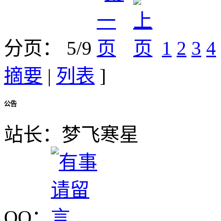
分页： 5/9
1
2
3
4
摘要
|
列表
]
公告
站长：梦飞寒星
QQ：