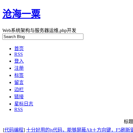
沧海一粟
Web系统架构与服务器运维,php开发
首页
RSS
登入
注册
标签
留言
边栏
链接
星标日志
RSS
标
[
代码编程
]
十分好用的js代码，能够屏蔽Alt＋方向键，F5刷新键，