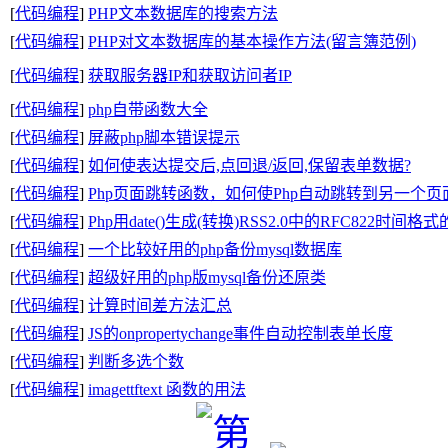
[
代码编程
]
PHP文本数据库的搜索方法
[
代码编程
]
PHP对文本数据库的基本操作方法(留言簿范例)
[
代码编程
]
获取服务器IP和获取访问者IP
[
代码编程
]
php自带函数大全
[
代码编程
]
屏蔽php脚本错误提示
[
代码编程
]
如何使表达提交后,点回退/返回,保留表单数据?
[
代码编程
]
Php页面跳转函数，如何使Php自动跳转到另一个页
[
代码编程
]
Php用date()生成(转换)RSS2.0中的RFC822时间格
[
代码编程
]
一个比较好用的php备份mysql数据库
[
代码编程
]
超级好用的php版mysql备份还原类
[
代码编程
]
计算时间差方法汇总
[
代码编程
]
JS的onpropertychange事件自动控制表单长度
[
代码编程
]
判断多选个数
[
代码编程
]
imagettftext 函数的用法