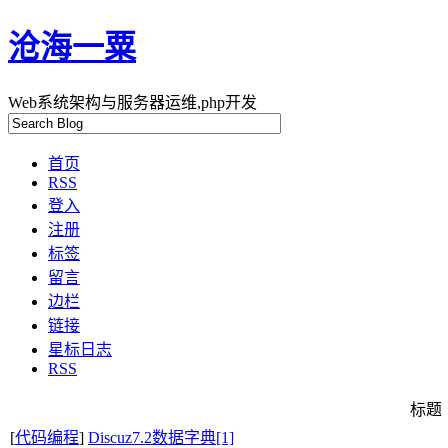
沧海一粟
Web系统架构与服务器运维,php开发
首页
RSS
登入
注册
标签
留言
边栏
链接
星标日志
RSS
标题
[
代码编程
]
Discuz7.2数据字典[1]