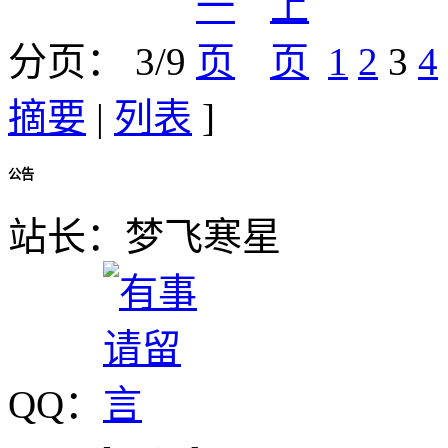
分页： 3/9
1
2
3
4
摘要
|
列表
]
公告
站长：梦飞寒星
QQ：