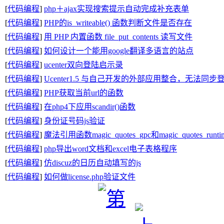
[
代码编程
]
php＋ajax实现搜索提示自动完成补充表单
[
代码编程
]
PHP的is_writeable() 函数判断文件是否存在
[
代码编程
]
用 PHP 内置函数 file_put_contents 读写文件
[
代码编程
]
如何设计一个能用google翻译多语言的站点
[
代码编程
]
ucenter双向登陆启示录
[
代码编程
]
Ucenter1.5 与自己开发的外部应用整合，无法同
[
代码编程
]
PHP获取当前url的函数
[
代码编程
]
在php4下应用scandir()函数
[
代码编程
]
身份证号码js验证
[
代码编程
]
魔法引用函数magic_quotes_gpc和magic_quotes_r
[
代码编程
]
php导出word文档和excel电子表格程序
[
代码编程
]
仿discuz的日历自动填写的js
[
代码编程
]
如何做license.php验证文件