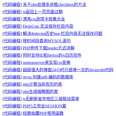
[
代码编程
]
关于php处理多选框checkbox的方法
[
代码编程
]
js返回上一页页面过期
[
代码编程
]
漂亮css选项卡效果大全
[
代码编程
]
DedeCms 无法保存栏目内容
[
代码编程
]
解决dedecms历史bug,栏目内容无法保存问题
[
代码编程
]
按时间段查询MYSQL语句
[
代码编程
]
PHP附件下载header方式详解
[
代码编程
]
同时支持IE和firefox的js日历控件
[
代码编程
]
onmouseover来实现css变换
[
代码编程
]
超级强大的弹窗24小时只退弹一次的Javascript代码
[
代码编程
]
mysq 创建utf8 编码的数据库
[
代码编程
]
php计算当前农历的类
[
代码编程
]
php生成缩略图的类
[
代码编程
]
js无刷新省市地区三级联动菜单
[
代码编程
]
PHP5之完全SESSION篇
[
代码编程
]
经典收藏PHP常用函数