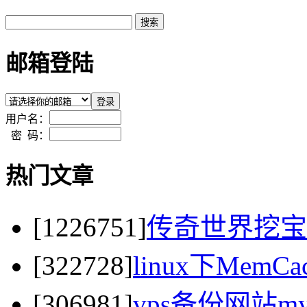
邮箱登陆
用户名：
密 码：
热门文章
[1226751]
传奇世界挖宝
[322728]
linux下MemC
[306981]
vps备份网站my