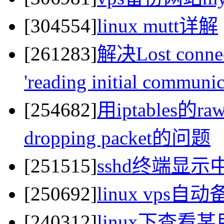
[304554]
linux mutt详解
[261283]
解决Lost connect
'reading initial commun
[254682]
用iptables的raw
dropping packet的问题
[251515]
sshd终端显
[250692]
linux vps
[240312]
linux下查